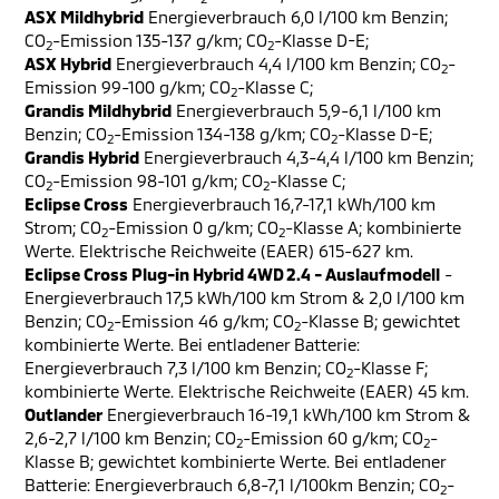
ASX Mildhybrid
Energieverbrauch 6,0 l/100 km Benzin;
CO
-Emission 135-137 g/km; CO
-Klasse D-E;
2
2
ASX Hybrid
Energieverbrauch 4,4 l/100 km Benzin; CO
-
2
Emission 99-100 g/km; CO
-Klasse C;
2
Grandis Mildhybrid
Energieverbrauch 5,9-6,1 l/100 km
Benzin; CO
-Emission 134-138 g/km; CO
-Klasse D-E;
2
2
Grandis Hybrid
Energieverbrauch 4,3-4,4 l/100 km Benzin;
CO
-Emission 98-101 g/km; CO
-Klasse C;
2
2
Eclipse Cross
Energieverbrauch 16,7-17,1 kWh/100 km
Strom; CO
-Emission 0 g/km; CO
-Klasse A; kombinierte
2
2
Werte. Elektrische Reichweite (EAER) 615-627 km.
Eclipse Cross Plug-in Hybrid 4WD 2.4 - Auslaufmodell
-
Energieverbrauch 17,5 kWh/100 km Strom & 2,0 l/100 km
Benzin; CO
-Emission 46 g/km; CO
-Klasse B; gewichtet
2
2
kombinierte Werte. Bei entladener Batterie:
Energieverbrauch 7,3 l/100 km Benzin; CO
-Klasse F;
2
kombinierte Werte. Elektrische Reichweite (EAER) 45 km.
Outlander
Energieverbrauch 16-19,1 kWh/100 km Strom &
2,6-2,7 l/100 km Benzin; CO
-Emission 60 g/km; CO
-
2
2
Klasse B; gewichtet kombinierte Werte. Bei entladener
Batterie: Energieverbrauch 6,8-7,1 l/100km Benzin; CO
-
2